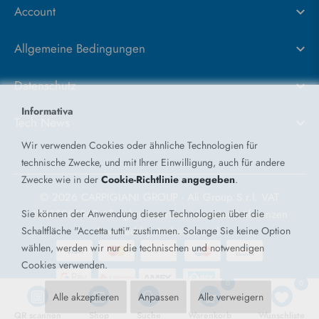
Account
Allgemeine Bedingungen
Datenschutz
Informativa
Tech News
Wir verwenden Cookies oder ähnliche Technologien für
technische Zwecke, und mit Ihrer Einwilligung, auch für andere
Zwecke wie in der
Cookie-Richtlinie angegeben
.
© 2026 CARPIGIANI GROUP - Ali Group S.r.l. VAT
Sie können der Anwendung dieser Technologien über die
13239980967
All rights reserved -
Cookies-Präferenzen
Schaltfläche "Accetta tutti" zustimmen. Solange Sie keine Option
Powered by
Antherica s.r.l.
wählen, werden wir nur die technischen und notwendigen
Cookies verwenden.
0
0
Alle akzeptieren
Anpassen
Alle verweigern
QR scannen
Shop
Suche
Warenkorb
Wunschliste