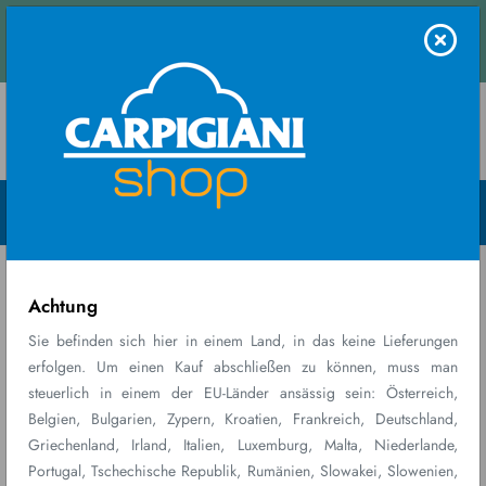
Kontaktieren Sie
s und erhalten Sie umgehend ein Angebot.
uns
Menu Open
Home
Ricambi
SATZ-FLÜGEL LAB-O-
consumabili
CHEF EI...
Achtung
Sie befinden sich hier in einem Land, in das keine Lieferungen
erfolgen. Um einen Kauf abschließen zu können, muss man
steuerlich in einem der EU-Länder ansässig sein: Österreich,
Belgien, Bulgarien, Zypern, Kroatien, Frankreich, Deutschland,
Griechenland, Irland, Italien, Luxemburg, Malta, Niederlande,
Portugal, Tschechische Republik, Rumänien, Slowakei, Slowenien,