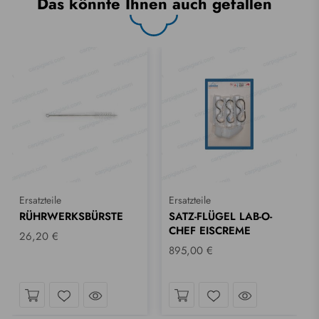
Das könnte Ihnen auch gefallen
Ersatzteile
Ersatzteile
RÜHRWERKSBÜRSTE
SATZ-FLÜGEL LAB-O-
CHEF EISCREME
26,20 €
895,00 €
ck hineinwerfen
Einen Blick hineinwerfen
Einen Blick 
Wunschliste
Wunschliste