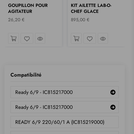
GOUPILLON POUR
KIT AILETTE LAB-O-
AGITATEUR
CHEF GLACE
26,20 €
895,00 €
coup d´œil
Jetez un coup d´œil
Jetez un cou
Liste de souhaits
Liste de souhaits
Compatibilité
Ready 6/9 - IC815217000
Ready 6/9 - IC815217000
READY 6/9 220/60/1 A (IC815219000)