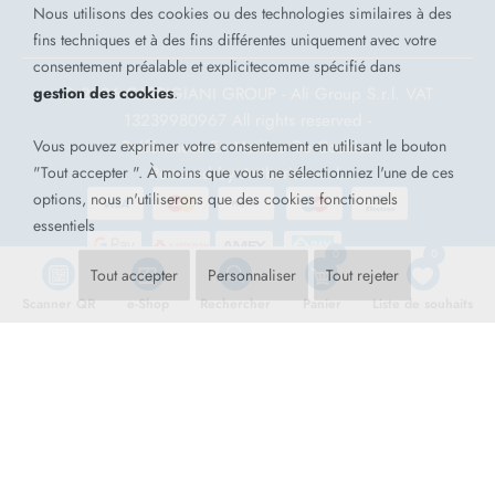
Nous utilisons des cookies ou des technologies similaires à des
fins techniques et à des fins différentes uniquement avec votre
consentement préalable et explicitecomme spécifié dans
gestion des cookies
.
© 2026 CARPIGIANI GROUP - Ali Group S.r.l. VAT
13239980967
All rights reserved -
Vous pouvez exprimer votre consentement en utilisant le bouton
Préférences En Matière De Cookies
"Tout accepter ". À moins que vous ne sélectionniez l'une de ces
Powered by
Antherica s.r.l.
options, nous n'utiliserons que des cookies fonctionnels
essentiels
0
0
Tout accepter
Personnaliser
Tout rejeter
Scanner QR
e-Shop
Rechercher
Panier
Liste de souhaits