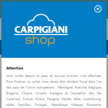
Contactez
us et recevez un devis instantané.
nous
Menu Open
Home
Ricambi
CARPICARE KIT READY
consumabili
6/9 & 8/1...
Attention
Vous surfez depuis un pays où aucune livraison n´est effectuée.
Pour finaliser un achat, vous devez être résident fiscal dans l´un
des pays de l´Union européenne : Allemagne, Autriche, Belgique,
Bulgarie, Chypre, Croatie, Espagne (à l´exception des îles
Canaries), France, Grèce, Hongrie, Irlande, Italie, Luxembourg,
Malte, Pays-Bas, Portugal, République tchèque, Roumanie,