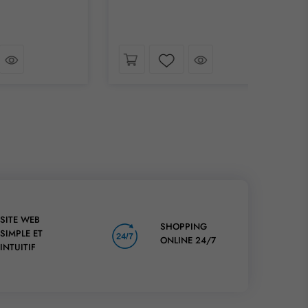
 coup d´œil
Jetez un coup d´œil
Liste de souhaits
Lis
SITE WEB
SHOPPING
SIMPLE ET
ONLINE 24/7
INTUITIF