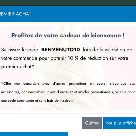
.
Contactez nous
REMIER ACHAT
Attention
Vous surfez depuis un pays
Profitez de votre cadeau de bienvenue !
n´est effectuée. Pour fina
devez être résident fiscal 
Saisissez le code
BENVENUTO10
lors de la validation de
l´Union européenne : Al
votre commande pour obtenir 10 % de réduction sur votre
Belgique, Bulgarie, Chypre
premier achat*
Extensions de
Merchandising
Cours
Réseau de
l´exception des îles Canar
garantie
vente
Hongrie, Irlande, Italie,
*Offre non cumulable avec d´autres promotions en cours, s´applique aux
Pays-Bas, Portugal, Ré
Home
Panier
accessoires, consommables, plans d´entretien et articles promotionnels, valable pour
Roumanie, Slovaquie, Slové
une seule commande et sans frais de livraison.
En savoir plus sur
carpigiani.com
n la réglementation en vigueur au moment du paiemen
Quitter
Ne plus affiche
CONTACTEZ-