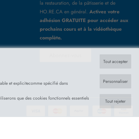
la restauration, de la pâtisserie et de
HO.RE.CA en général.
Activez votre
adhésion GRATUITE pour accéder aux
prochains cours et à la vidéothèque
complète.
Abonnez-vous
Tout accepter
Personnaliser
lable et explicitecomme spécifié dans
iliserons que des cookies fonctionnels essentiels
Tout rejeter