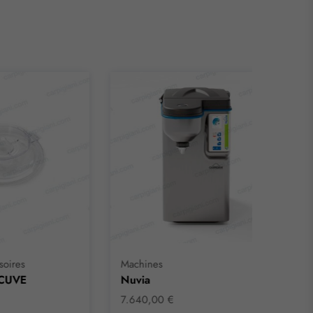
Machines
Consommable
Nuvia
KIT 3 AILET
7.640,00 €
531,36 €