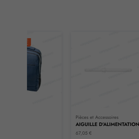
É
Pièces et Accessoires
Ma
AIGUILLE D'ALIMENTATION
Re
67,05 €
16