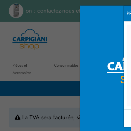
ion : contactez-nous et recevez un devis instantané
P
Pièces et
Consommables
Machines
Entretien
Accessoires
ordinaire
La TVA sera facturée, si elle est due, selo