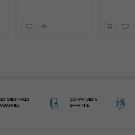
Jetez un coup d´œil
Jetez un
Liste de souhaits
Liste de souhaits
CES ORIGINALES
COMPATIBILITÉ
GARANTIES
GARANTIE