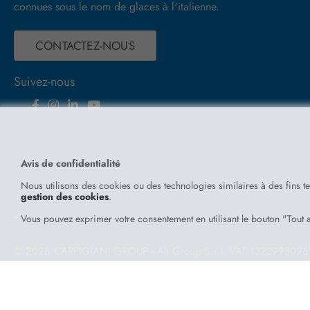
connues sous le nom de glaces à l'italienne.
CONTACTEZ-NOUS
Suivez-nous
Facebook
Instagram
Linkedin
YouTube
E-mail
Whatsapp
Avis de confidentialité
Nous utilisons des cookies ou des technologies similaires à des fins t
gestion des cookies
.
Vous pouvez exprimer votre consentement en utilisant le bouton "Tout a
© 2026 CARPIGIANI GROUP - Ali Group S.r.l. VAT
1323998096
Powered by
Antherica s.r.l.