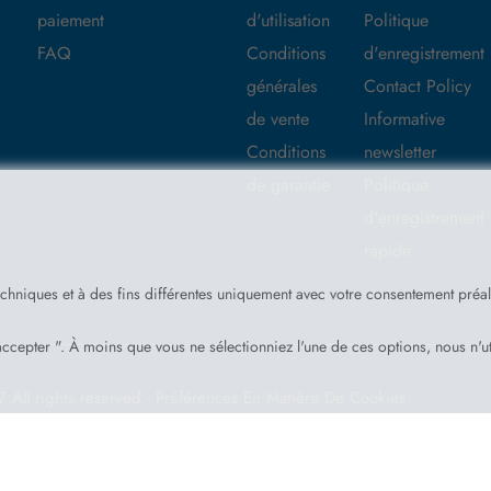
paiement
d'utilisation
Politique
FAQ
Conditions
d'enregistrement
générales
Contact Policy
de vente
Informative
Conditions
newsletter
de garantie
Politique
d'enregistrement
rapide
echniques et à des fins différentes uniquement avec votre consentement préa
ccepter ". À moins que vous ne sélectionniez l'une de ces options, nous n'ut
7
All rights reserved -
Préférences En Matière De Cookies