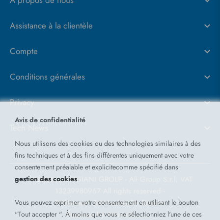
À propos de nous
Assistance à la clientèle
Compte
Conditions générales
Privacy
Avis de confidentialité
Tech News
Nous utilisons des cookies ou des technologies similaires à des
fins techniques et à des fins différentes uniquement avec votre
consentement préalable et explicitecomme spécifié dans
gestion des cookies
.
© 2026 CARPIGIANI GROUP - Ali Group S.r.l. VAT
13239980967
All rights reserved -
Vous pouvez exprimer votre consentement en utilisant le bouton
Préférences En Matière De Cookies
"Tout accepter ". À moins que vous ne sélectionniez l'une de ces
Powered by
Antherica s.r.l.