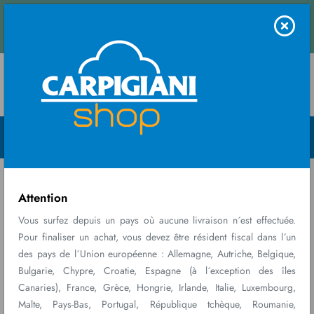
Contactez
t recevez un devis instantané.
nous
Menu Open
Home
Macchine
ReadyChef 8/12
Attention
Vous surfez depuis un pays où aucune livraison n´est effectuée.
Pour finaliser un achat, vous devez être résident fiscal dans l´un
des pays de l´Union européenne : Allemagne, Autriche, Belgique,
Bulgarie, Chypre, Croatie, Espagne (à l´exception des îles
Canaries), France, Grèce, Hongrie, Irlande, Italie, Luxembourg,
Malte, Pays-Bas, Portugal, République tchèque, Roumanie,