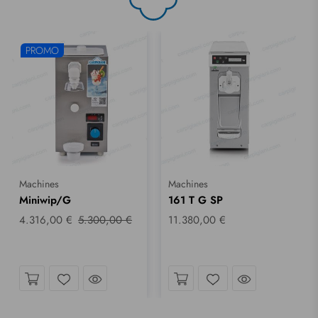
PROMO
Machines
Machines
Miniwip/G
161 T G SP
4.316,00 €
5.300,00 €
11.380,00 €
coup d´œil
Jetez un coup d´œil
Jetez un cou
Liste de souhaits
Liste de souhaits