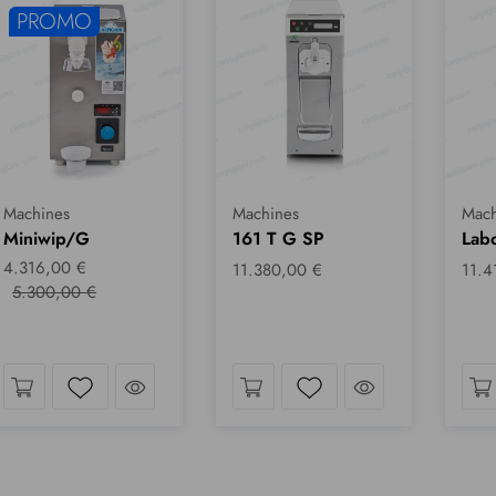
PROMO
Machines
Machines
Mach
Miniwip/G
161 T G SP
Lab
4.316,00 €
11.380,00 €
11.4
5.300,00 €
oup d´œil
Jetez un coup d´œil
Jetez un coup 
Liste de souhaits
Liste de souhaits