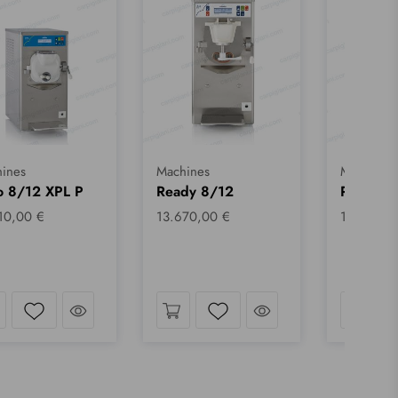
ines
Machines
Machines
o 8/12 XPL P
Ready 8/12
Ready 6
10,00 €
13.670,00 €
12.500,0
d´œil
Jetez un coup d´œil
Jetez un coup d´œil
Liste de souhaits
Liste de souhaits