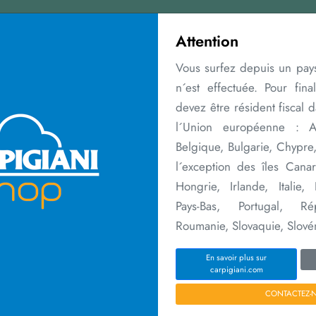
Contactez nous
Attention
Vous surfez depuis un pays
n´est effectuée. Pour fina
devez être résident fiscal 
l´Union européenne : Al
Belgique, Bulgarie, Chypre
Extensions de
Merchandising
Cours
Réseau de
l´exception des îles Canar
garantie
vente
Hongrie, Irlande, Italie,
Pays-Bas, Portugal, Ré
Home
Macchine
Ready 6/9
Roumanie, Slovaquie, Slové
En savoir plus sur
carpigiani.com
CONTACTEZ-
M