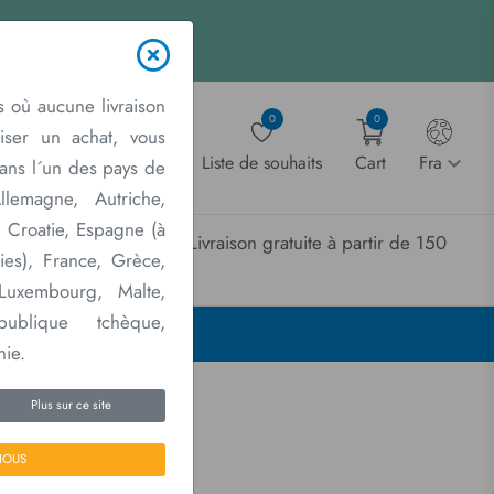
 où aucune livraison
0
0
liser un achat, vous
Account
Liste de souhaits
Cart
Fra
dans l´un des pays de
lemagne, Autriche,
, Croatie, Espagne (à
Livraison gratuite à partir de 150
Contactez
ies), France, Grèce,
nous
€
 Luxembourg, Malte,
publique tchèque,
nie.
Plus sur ce site
NOUS
achines