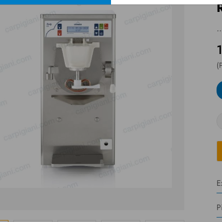
.
(
E
P