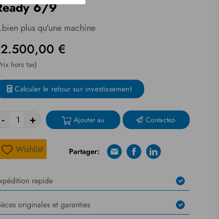
Ready 6/9
..bien plus qu'une machine
12.500,00 €
Prix hors tax)
Calculer le retour sur investissement
-
+
Ajouter au
Contactez-
panier
nous
Wishlist
Partager:
E-mail
Facebook
Linkedin
Liste de souhaits
xpédition rapide
ièces originales et garanties