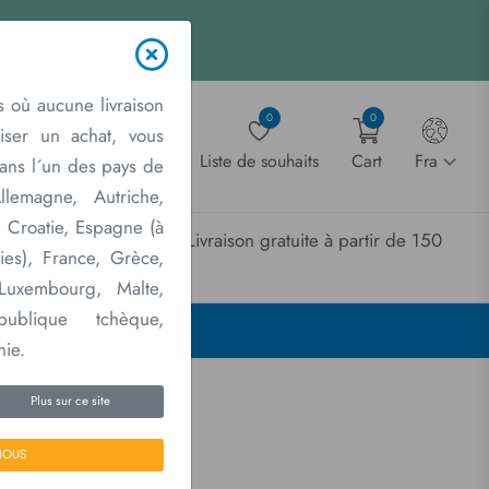
cevez un devis instantané.
 où aucune livraison
0
0
liser un achat, vous
Account
Liste de souhaits
Cart
Fra
dans l´un des pays de
lemagne, Autriche,
, Croatie, Espagne (à
Livraison gratuite à partir de 150
Contactez
ies), France, Grèce,
nous
€
 Luxembourg, Malte,
publique tchèque,
nie.
Plus sur ce site
NOUS
erchandising