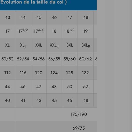
lution de la taille du col )
43
44
45
46
47
48
49
50
1/2
3/4
1/2
1/2
3/4
17
17
17
18
18
19
19
19
XL
XL
XXL
XXL
3XL
3XL
4XL
4XL
B
B
B
B
50/52
52/54
54/56
56/58
58/60
60/62
62/64
64/66
6
112
116
120
124
128
132
136
140
44
46
47
48
50
52
53
55
40
41
43
45
46
48
49
51
175/190
69/75