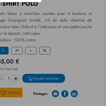
T-SHIRT POLO
olo blanc à manches courtes avec 4 boutons et
ogo Carpigiani brodé, col de style chemise de
ouleur bleu Oxford à l’intérieure et une petite poche
ur le devant, côté cœur.
atière : 100% coton.
S
M
L
XL
35,00 €
Prix hors tax)
-
+
Ajouter au panier
Wishlist
Partager:
E-mail
Facebook
Linkedin
Liste de souhaits