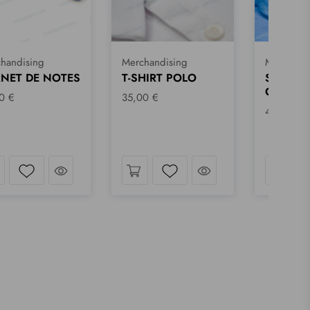
handising
Merchandising
Merchand
NET DE NOTES
T-SHIRT POLO
SWEAT 
CAPUCH
0 €
35,00 €
45,00 €
d´œil
Jetez un coup d´œil
Jetez un coup d´œil
Liste de souhaits
Liste de souhaits