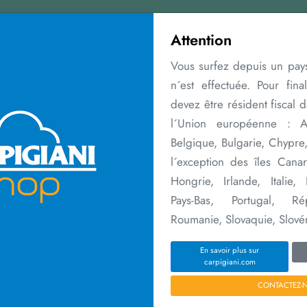
ent votre machine d´occasion : contactez-nous et re
Contactez nous
Attention
Vous surfez depuis un pays
n´est effectuée. Pour fina
devez être résident fiscal 
l´Union européenne : Al
Belgique, Bulgarie, Chypre
Extensions de
Merchandising
Cours
Réseau de
l´exception des îles Canar
garantie
vente
Hongrie, Irlande, Italie,
Pays-Bas, Portugal, Ré
Home
Merchandising
T-SHIRT POLO
Roumanie, Slovaquie, Slové
En savoir plus sur
carpigiani.com
CONTACTEZ-
M