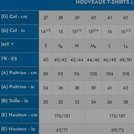
NOUVEAUX T-SHIRTS ( Évo
(G) Col - cm
37
38
39
40
41
42
(G) Col - in
1/2
1/2
3/4
1/2
14
15
15
15
16
16
INT *
S
S
M
M
L
L
B
B
B
FR - ES
40
40/42
42/44
44/46
46/48
48/50
(A) Poitrine - cm
88
92
96
100
104
108
(A) Poitrine - in
34
36
38
39
41
42
(B) Taille - in
30
32
33
34
36
38
(E) Hauteur - cm
170/181
175/187
(E) Hauteur - in
67/71
69/73