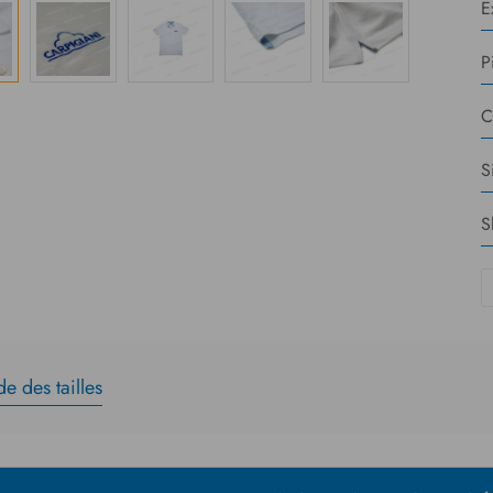
E
P
C
S
S
e des tailles