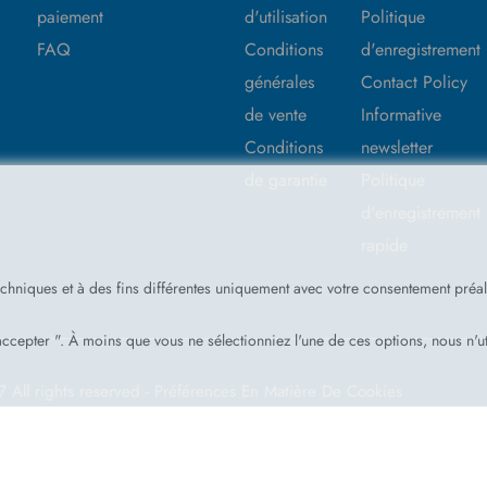
paiement
d'utilisation
Politique
FAQ
Conditions
d'enregistrement
générales
Contact Policy
de vente
Informative
Conditions
newsletter
de garantie
Politique
d'enregistrement
rapide
echniques et à des fins différentes uniquement avec votre consentement préa
ccepter ". À moins que vous ne sélectionniez l'une de ces options, nous n'ut
7
All rights reserved -
Préférences En Matière De Cookies