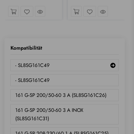
ck hineinwerfen
Einen Blick hineinwerfen
Einen Blick 
Wunschliste
Wunschliste
Kompatibilität
- SL8SG161C49
- SL8SG161C49
161 G-SP 200/50-60 3 A (SL8SG161C26)
161 G-SP 200/50-60 3 A INOX
(SL8SG161C31)
161 G-SP 208-230/60 1 A (SL8SG161C25)