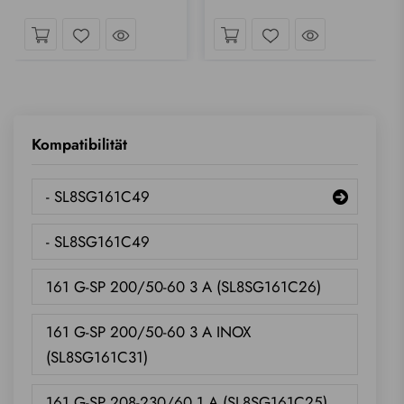
ck hineinwerfen
Einen Blick hineinwerfen
Einen Blick 
Wunschliste
Wunschliste
Kompatibilität
- SL8SG161C49
- SL8SG161C49
161 G-SP 200/50-60 3 A (SL8SG161C26)
161 G-SP 200/50-60 3 A INOX
(SL8SG161C31)
161 G-SP 208-230/60 1 A (SL8SG161C25)