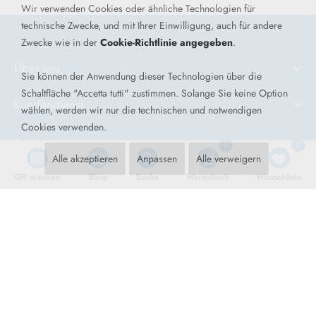
Wir verwenden Cookies oder ähnliche Technologien für
technische Zwecke, und mit Ihrer Einwilligung, auch für andere
Zwecke wie in der
Cookie-Richtlinie angegeben
.
Über uns
Sie können der Anwendung dieser Technologien über die
Schaltfläche "Accetta tutti" zustimmen. Solange Sie keine Option
Kundendienst
wählen, werden wir nur die technischen und notwendigen
Cookies verwenden.
Account
0
0
Alle akzeptieren
Anpassen
Alle verweigern
Allgemeine Bedingungen
QR scannen
Shop
Suche
Warenkorb
Wunschliste
Datenschutz
Tech News