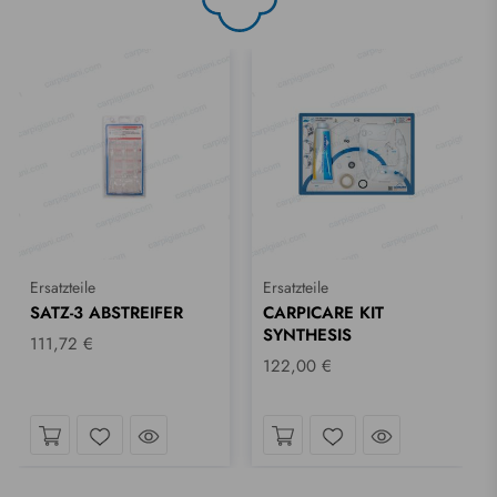
Ersatzteile
Ersatzteile
SATZ-3 ABSTREIFER
CARPICARE KIT
SYNTHESIS
111,72 €
122,00 €
ck hineinwerfen
Einen Blick hineinwerfen
Einen Blick 
Wunschliste
Wunschliste