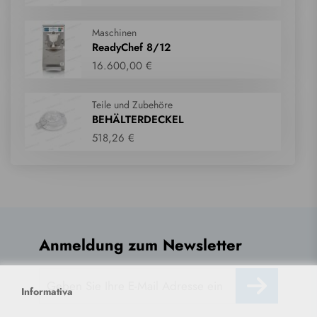
Maschinen
ReadyChef 8/12
16.600,00 €
Teile und Zubehöre
BEHÄLTERDECKEL
518,26 €
Anmeldung zum Newsletter
Informativa