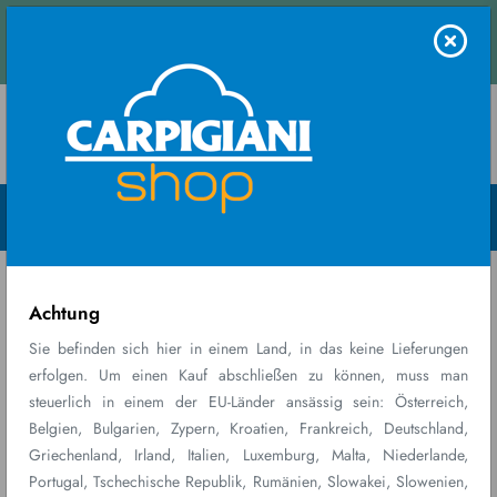
Kontaktieren Sie
auchtmaschine ganz einfach bewerten: Kontaktieren Si
uns
Menu Open
Home
Ricambi
TUBE-CARPILUBE
consumabili
FREEZER&PASTEUR...
Achtung
Sie befinden sich hier in einem Land, in das keine Lieferungen
erfolgen. Um einen Kauf abschließen zu können, muss man
steuerlich in einem der EU-Länder ansässig sein: Österreich,
Belgien, Bulgarien, Zypern, Kroatien, Frankreich, Deutschland,
Griechenland, Irland, Italien, Luxemburg, Malta, Niederlande,
Portugal, Tschechische Republik, Rumänien, Slowakei, Slowenien,