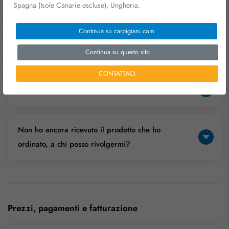
Spagna (Isole Canarie escluse), Ungheria.
accessori?
Continua su carpigiani.com
Come avviene la consegna delle macchine?
Continua su questo sito
CONTATTACI
Quali sono i tempi di consegna?
Non ho ancora ricevuto il prodotto che ho
ordinato, a chi posso rivolgermi?
Prezzi, pagamenti e fatturazione