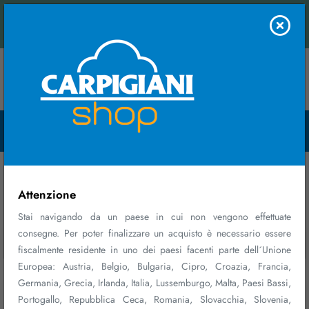
odo semplice: contattaci e ricevi una stima immediata.
PRIMO ACQUISTO
Contattaci
REGALO DI BENVENUTO
Menu Open
SCONTO DEL 10% SUL TUO PRIMO ACQUISTO*
Registrati ed effettua il login
Seleziona i prodotti
Inserisci il codice coupon
al checkout
BENVENUTO10
Home
FAQ
*Sconto non cumulabile con altre iniziative in corso, valido su accessori,
ricambi consumabili, piani di manutenzione e merchandising, valido per un
solo ordine e al netto delle spese di spedizione.
Attenzione
Informazioni spedizione
Stai navigando da un paese in cui non vengono effettuate
consegne. Per poter finalizzare un acquisto è necessario essere
Registrati
Chiudi
Non mostrare più
In quali paesi effettuiamo la consegna?
fiscalmente residente in uno dei paesi facenti parte dell´Unione
Europea: Austria, Belgio, Bulgaria, Cipro, Croazia, Francia,
Germania, Grecia, Irlanda, Italia, Lussemburgo, Malta, Paesi Bassi,
Portogallo, Repubblica Ceca, Romania, Slovacchia, Slovenia,
Come avviene la consegna dei consumabili e