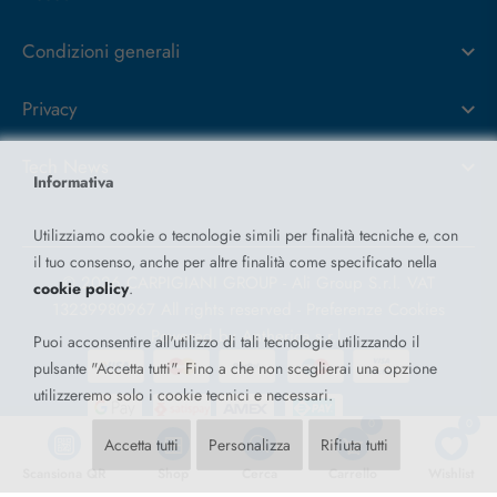
Condizioni generali
Privacy
Tech News
Informativa
Utilizziamo cookie o tecnologie simili per finalità tecniche e, con
il tuo consenso, anche per altre finalità come specificato nella
© 2026 CARPIGIANI GROUP - Ali Group S.r.l. VAT
cookie policy
.
13239980967
All rights reserved -
Preferenze Cookies
Powered by
Antherica s.r.l.
Puoi acconsentire all'utilizzo di tali tecnologie utilizzando il
pulsante "Accetta tutti". Fino a che non sceglierai una opzione
utilizzeremo solo i cookie tecnici e necessari.
0
0
Accetta tutti
Personalizza
Rifiuta tutti
Scansiona QR
Shop
Cerca
Carrello
Wishlist