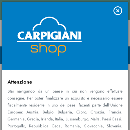
: contattaci e ricevi una stima immediata.
Contattaci
Menu Open
Home
Registrati
Requisiti da possedere per procedere con la
Attenzione
registrazione:
Stai navigando da un paese in cui non vengono effettuate
In caso di azienda esterna all'Italia, è necessario far parte
consegne. Per poter finalizzare un acquisto è necessario essere
dell'Unione Europea ed essere registrati al VIES.
fiscalmente residente in uno dei paesi facenti parte dell´Unione
In caso di azienda Italiana l'iscrizione al VIES non è necessaria.
Europea: Austria, Belgio, Bulgaria, Cipro, Croazia, Francia,
Germania, Grecia, Irlanda, Italia, Lussemburgo, Malta, Paesi Bassi,
Portogallo, Repubblica Ceca, Romania, Slovacchia, Slovenia,
Anagrafica