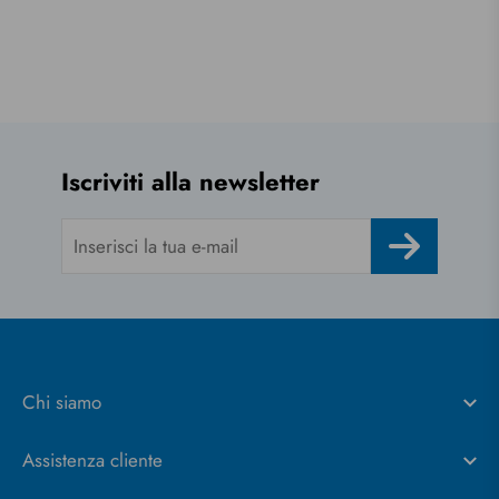
Questo dato è solo per le aziende residenti in Italia
Inserire il codice SDI solo per aziende che risiedono in Italia.
Per le aziende estere o che non dispongono di un codice SDI
inserire
0000000
Iscriviti alla newsletter
La nazione visualizzata è la stessa che è stata inserita per registrare la
partita iva
Chi siamo
Assistenza cliente