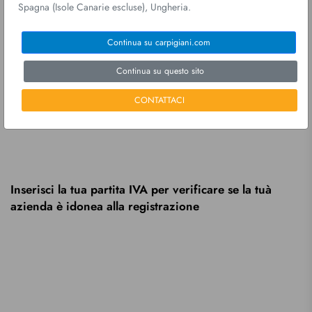
Spagna (Isole Canarie escluse), Ungheria.
Partita IVA non valida
Continua su carpigiani.com
Continua su questo sito
Verifica
CONTATTACI
Sei già iscritto?
Effettua il login
I campi contrassegnati con un asterisco (*) sono campi obbligatori
Inserisci la tua partita IVA per verificare se la tuà
azienda è idonea alla registrazione