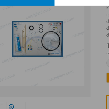
K
i
d
d
d
(
play