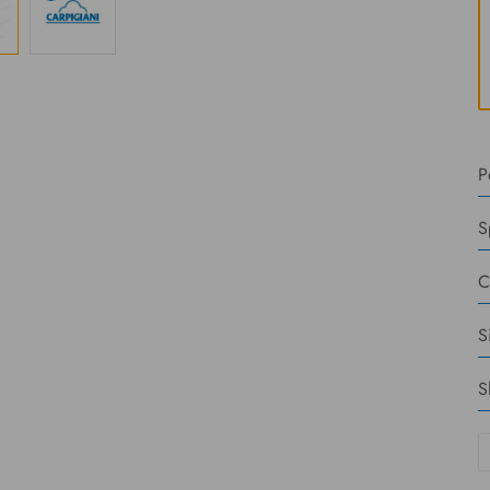
P
S
C
S
S