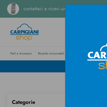
ce: contattaci e ricevi una stima immediata.
Parti e Accessori
Ricambi consumabili
Macchine
Piani di man
H
Categorie