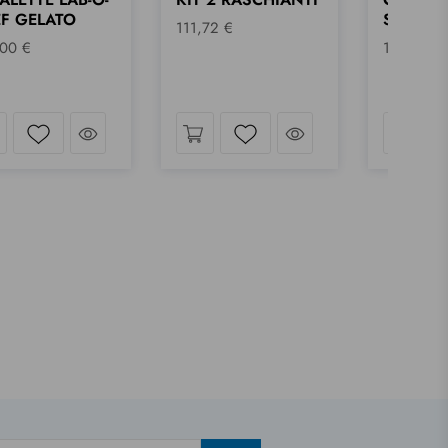
SYNTHESIS
161 K 1
72 €
122,00 €
118,83 €
do
Dai uno sguardo
Dai uno sguardo
Wishlist
Wishlist