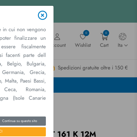
e in cui non vengono
0
0
poter finalizzare un
Account
Wishlist
Cart
Ita
essere fiscalmente
i facenti parte dell
, Belgio, Bulgaria,
Spedizioni gratuite oltre i 150 €
Contattaci
, Germania, Grecia,
o, Malta, Paesi Bassi,
12M
a Ceca, Romania,
agna (Isole Canarie
Continua su questo sito
icambi consumabili
CARPICARE KIT 161 K 12M
CI