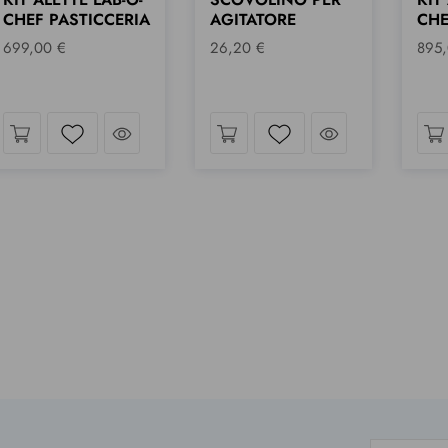
AGITATORE
CHEF GELATO
111,
26,20 €
895,00 €
guardo
Dai uno sguardo
Dai uno sguar
Wishlist
Wishlist