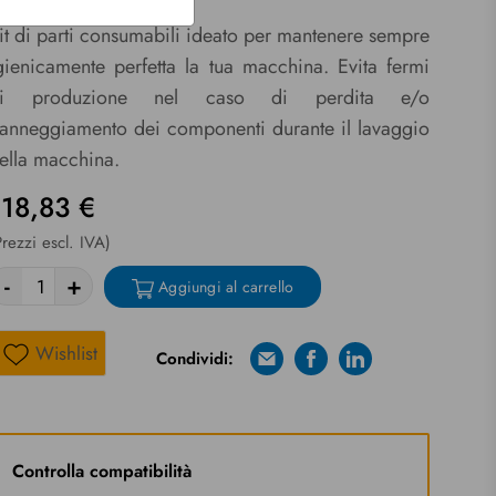
play
it di parti consumabili ideato per mantenere sempre
gienicamente perfetta la tua macchina. Evita fermi
i produzione nel caso di perdita e/o
anneggiamento dei componenti durante il lavaggio
ella macchina.
118,83 €
Prezzi escl. IVA)
-
+
Aggiungi al carrello
Wishlist
Condividi:
E-mail
Facebook
Linkedin
Wishlist
Riprova
Controlla compatibilità