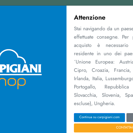
Contattaci
Attenzione
Stai navigando da un paes
effettuate consegne. Per 
acquisto è necessario 
residente in uno dei paes
´Unione Europea: Austria
utenzione
Estensioni di garanzia
Merchandising
Corsi
Rete vendita
Cipro, Croazia, Francia
Irlanda, Italia, Lussemburg
ome
Ricambi consumabili
CARPICARE KIT 161 K 
Portogallo, Repubblic
Slovacchia, Slovenia, Sp
escluse), Ungheria.
Continua su carpigiani.com
R
CONTATTA