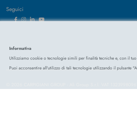
Seguici
Facebook
Instagram
Linkedin
YouTube
E-mail
Whatsapp
Informativa
Utilizziamo cookie o tecnologie simili per finalità tecniche e, con il tu
Puoi acconsentire all'utilizzo di tali tecnologie utilizzando il pulsante 
© 2026 CARPIGIANI GROUP - Ali Group S.r.l. VAT
1323998096
Powered by
Antherica s.r.l.