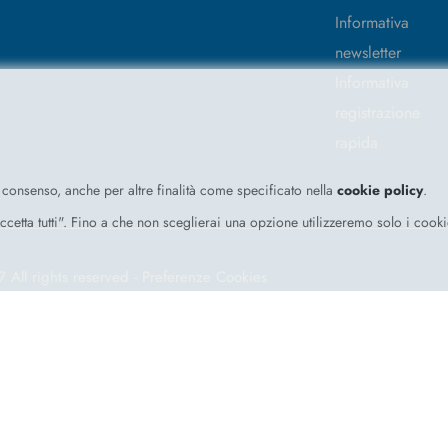
Informativa
newsletter
Informativa
registrazione
rapida
o consenso, anche per altre finalità come specificato nella
cookie policy
.
"Accetta tutti". Fino a che non sceglierai una opzione utilizzeremo solo i cook
7
All rights reserved -
Preferenze Cookies