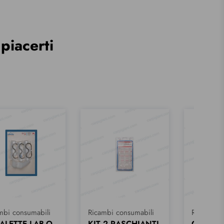
piacerti
mbi consumabili
Ricambi consumabili
Ricambi c
 2 RASCHIANTI
CARPICARE KIT
CARPICA