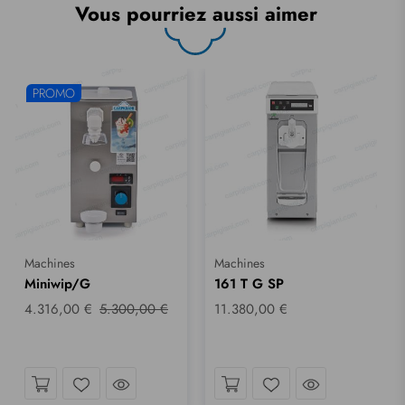
Vous pourriez aussi aimer
PROMO
Machines
Machines
Miniwip/G
161 T G SP
4.316,00 €
5.300,00 €
11.380,00 €
coup d´œil
Jetez un coup d´œil
Jetez un cou