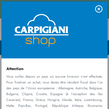
Contactez
ecevez un devis instantané.
nous
Menu Open
Home
Macchine
Labo 8/12 XPL P
Attention
Vous surfez depuis un pays où aucune livraison n´est effectuée.
Pour finaliser un achat, vous devez être résident fiscal dans l´un
des pays de l´Union européenne : Allemagne, Autriche, Belgique,
Bulgarie, Chypre, Croatie, Espagne (à l´exception des îles
Canaries), France, Grèce, Hongrie, Irlande, Italie, Luxembourg,
Malte, Pays-Bas, Portugal, République tchèque, Roumanie,