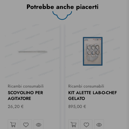
Potrebbe anche piacerti
Ricambi consumabili
Ricambi consumabili
SCOVOLINO PER
KIT ALETTE LAB-O-CHEF
AGITATORE
GELATO
26,20 €
895,00 €
sguardo
Dai uno sguardo
Dai uno sgu