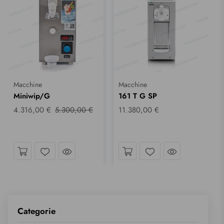
Macchine
Macchine
Miniwip/G
161 T G SP
4.316,00 €
5.300,00 €
11.380,00 €
sguardo
Dai uno sguardo
Dai uno sgu
Wishlist
Wishlist
Categorie