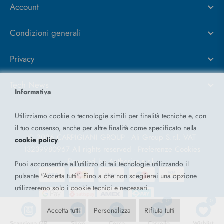
Account
Condizioni generali
Privacy
Tech News
Informativa
Utilizziamo cookie o tecnologie simili per finalità tecniche e, con
il tuo consenso, anche per altre finalità come specificato nella
© 2026 CARPIGIANI GROUP - Ali Group S.r.l. VAT
cookie policy
.
13239980967
All rights reserved -
Preferenze Cookies
Powered by
Antherica s.r.l.
Puoi acconsentire all'utilizzo di tali tecnologie utilizzando il
pulsante "Accetta tutti". Fino a che non sceglierai una opzione
utilizzeremo solo i cookie tecnici e necessari.
0
0
Accetta tutti
Personalizza
Rifiuta tutti
Scansiona QR
Shop
Cerca
Carrello
Wishlist